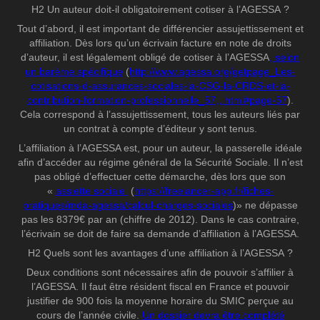
H2 Un auteur doit-il obligatoirement cotiser à l’AGESSA ?
Tout d’abord, il est important de différencier assujettissement et
affiliation. Dès lors qu’un écrivain facture en note de droits
d’auteur, il est légalement obligé de cotiser à l’AGESSA
, selon
un barème spécifique
(
http://www.agessa.org/getpage_Les-
cotisations-d-assurances-sociales-la-CSG-la-CRDS-et-la-
contribution-formation-professionnelle_57,,.html#page-57
).
Cela correspond à l’assujettissement, tous les auteurs liés par
un contrat à compte d’éditeur y sont tenus.
L’affiliation à l’AGESSA est, pour un auteur, la passerelle idéale
afin d’accéder au régime général de la Sécurité Sociale. Il n’est
pas obligé d’effectuer cette démarche, dès lors que son
«
assiette sociale
(
https://freelancer-app.fr/fiches-
pratiques/mda-agessa/calcul-charges-sociales
)» ne dépasse
pas les 8379€ par an (chiffre de 2012). Dans le cas contraire,
l’écrivain se doit de faire sa demande d’affiliation à l’AGESSA.
H2 Quels sont les avantages d’une affiliation à l’AGESSA ?
Deux conditions sont nécessaires afin de pouvoir s’affilier à
l’AGESSA. Il faut être résident fiscal en France et pouvoir
justifier de 900 fois la moyenne horaire du SMIC perçue au
cours de l’année civile.
Un dossier devra être complété